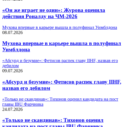
«Он же играет не один»: Журова оценила
действия Роналду на ЧМ-2026
Мухова впервые в карьере вышла в полуфинал Уимблдона
08.07.2026
Мухова впервые в карьере вышла в полуфинал
Уимблдона
«Абсурд и безумие»: Фетисов распек главу IIHF, назвав его
дебилом
09.07.2026
«Абсурд и безумие»: Фетисов распек главу IIHF,
назвав его дебилом
«Только не скандинав»: Тихонов оценил кандидата на пост
главы IBU Фарчника
24.07.2026
«Только не скандинав»: Тихонов оценил
кандидата на пост главы IBU Фарчника