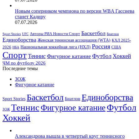
Новым соперником чемпиона по версии WBA Гассиева
станет Кадиру
07.07.2026
Баскетбол
Авторы РИА Новости Спорт
Sport Stories
UFC
Биатлон
Единоборства
Женская теннисная ассоциация (WTA)
КХЛ 2025-
Россия
2026
Национальная хоккейная лига (НХЛ)
США
НБА
Спорт
Теннис
Футбол
Хоккей
Фигурное катание
ЧМ по футболу 2026
Последние темы
ЗОЖ
Фигурное катание
Баскетбол
Единоборства
Sport Stories
Биатлон
Теннис
Футбол
Фигурное катание
ЗОЖ
Хоккей
Александрова вышла в четвертый круг теннисного