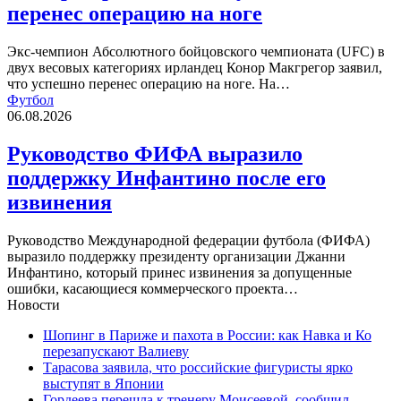
перенес операцию на ноге
Экс-чемпион Абсолютного бойцовского чемпионата (UFC) в
двух весовых категориях ирландец Конор Макгрегор заявил,
что успешно перенес операцию на ноге. На…
Футбол
06.08.2026
Руководство ФИФА выразило
поддержку Инфантино после его
извинения
Руководство Международной федерации футбола (ФИФА)
выразило поддержку президенту организации Джанни
Инфантино, который принес извинения за допущенные
ошибки, касающиеся коммерческого проекта…
Новости
Шопинг в Париже и пахота в России: как Навка и Ко
перезапускают Валиеву
Тарасова заявила, что российские фигуристы ярко
выступят в Японии
Гордеева перешла к тренеру Моисеевой, сообщил