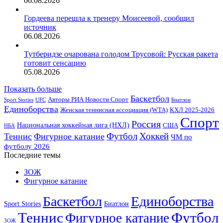
06.08.2026
Гордеева перешла к тренеру Моисеевой, сообщил
источник
06.08.2026
Тутберидзе очарована голодом Трусовой: Русская ракета
готовит сенсацию
05.08.2026
Показать больше
Баскетбол
Авторы РИА Новости Спорт
Sport Stories
UFC
Биатлон
Единоборства
Женская теннисная ассоциация (WTA)
КХЛ 2025-2026
Спорт
Россия
Национальная хоккейная лига (НХЛ)
США
НБА
Футбол
Хоккей
Теннис
Фигурное катание
ЧМ по
футболу 2026
Последние темы
ЗОЖ
Фигурное катание
Баскетбол
Единоборства
Sport Stories
Биатлон
Теннис
Футбол
Фигурное катание
ЗОЖ