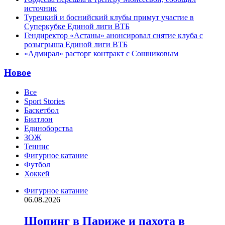
источник
Турецкий и боснийский клубы примут участие в
Суперкубке Единой лиги ВТБ
Гендиректор «Астаны» анонсировал снятие клуба с
розыгрыша Единой лиги ВТБ
«Адмирал» расторг контракт с Сошниковым
Новое
Все
Sport Stories
Баскетбол
Биатлон
Единоборства
ЗОЖ
Теннис
Фигурное катание
Футбол
Хоккей
Фигурное катание
06.08.2026
Шопинг в Париже и пахота в