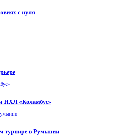
овиях с нуля
арьере
мбус»
ом НХЛ «Коламбус»
 Румынии
м турнире в Румынии