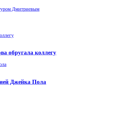
ртуром Дмитриевым
коллегу
ова обругала коллегу
ола
нией Джейка Пола