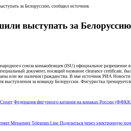
ступать за Белоруссию, сообщил источник
или выступать за Белоруссию
ародного союза конькобежцев (ISU) официальное разрешение в
пециальный документ, носящий название сlearance certificate, 
раны или же наличия гражданства. В мае источник РИА Новости
ля выступления за команду Белоруссии. Фигуристка тренируетс
Спорт
Федерация фигурного катания на коньках России (ФФКК
enger
Messenger
Telegram
Line
Поделиться через электронную поч