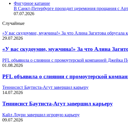
Фигурное катание
В Санкт-Петербурге проходит церемония прощания с А
07.07.2026
Случайные
«У вас скудоумие, мужчина!» За что Алина Загитова обругала 
29.07.2026
«У вас скудоумие, мужчина!» За что Алина Загит
PFL объявила о слиянии с промоутерской компанией Джейка П
01.08.2026
PFL объявила о слиянии с промоутерской компа
Теннисист Баутиста-Агут завершил карьеру
14.07.2026
Теннисист Баутиста-Агут завершил карьеру
Кайл Лоури завершил игровую карьеру
09.07.2026