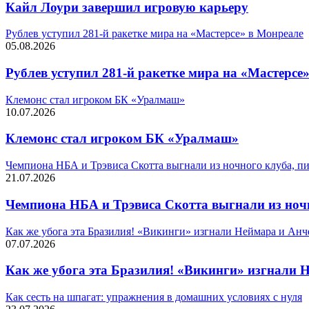
Кайл Лоури завершил игровую карьеру
Рублев уступил 281-й ракетке мира на «Мастерсе» в Монреале
05.08.2026
Рублев уступил 281-й ракетке мира на «Мастерсе
Клемонс стал игроком БК «Уралмаш»
10.07.2026
Клемонс стал игроком БК «Уралмаш»
Чемпиона НБА и Трэвиса Скотта выгнали из ночного клуба, 
21.07.2026
Чемпиона НБА и Трэвиса Скотта выгнали из но
Как же убога эта Бразилия! «Викинги» изгнали Неймара и Анч
07.07.2026
Как же убога эта Бразилия! «Викинги» изгнали 
Как сесть на шпагат: упражнения в домашних условиях с нуля