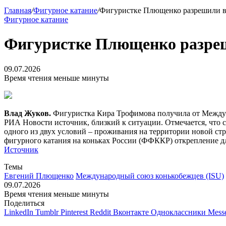
Главная
/
Фигурное катание
/
Фигуристке Плющенко разрешили вы
Фигурное катание
Фигуристке Плющенко разреш
09.07.2026
Время чтения меньше минуты
Влад Жуков.
Фигуристка Кира Трофимова получила от Междун
РИА Новости источник, близкий к ситуации. Отмечается, что с
одного из двух условий – проживания на территории новой ст
фигурного катания на коньках России (ФФККР) открепление д
Источник
Темы
Евгений Плющенко
Международный союз конькобежцев (ISU)
09.07.2026
Время чтения меньше минуты
Поделиться
LinkedIn
Tumblr
Pinterest
Reddit
Вконтакте
Одноклассники
Mess