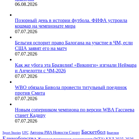
06.08.2026
Позорный день в истории футбола. ФИФА устроила
кошмар на чемпионате мира
07.07.2026
Бельгия оспорит право Балогана на участие в ЧМ, если
США заявят его на матч
07.07.2026
Как же убога эта Бразилия! «Викинги» изгнали Неймара
и Анчелотти с ЧМ-2026
07.07.2026
WBO обязала Бивола провести титульный поединок
против Смита
07.07.2026
Новым соперником чемпиона по версии WBA Гассиева
станет Кадиру
07.07.2026
Баскетбол
Авторы РИА Новости Спорт
Sport Stories
UFC
Биатлон
Единоборства
Женская теннисная ассоциация (WTA)
КХЛ 2025-2026