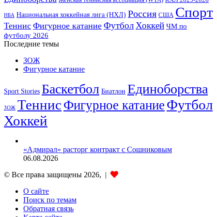
Спорт
Россия
Национальная хоккейная лига (НХЛ)
США
НБА
Футбол
Хоккей
Теннис
Фигурное катание
ЧМ по
футболу 2026
Последние темы
ЗОЖ
Фигурное катание
Баскетбол
Единоборства
Sport Stories
Биатлон
Теннис
Футбол
Фигурное катание
ЗОЖ
Хоккей
«Адмирал» расторг контракт с Сошниковым
06.08.2026
© Все права защищены 2026, |
О сайте
Поиск по темам
Обратная связь