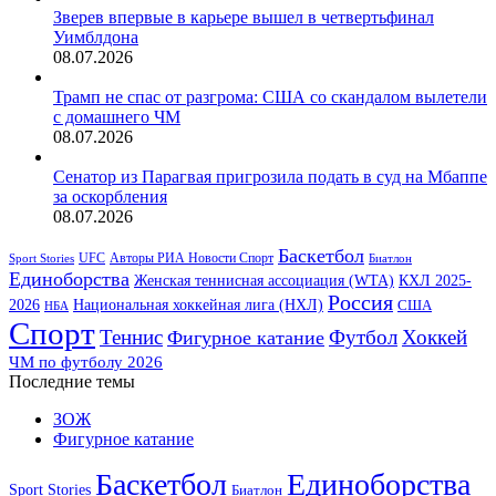
Зверев впервые в карьере вышел в четвертьфинал
Уимблдона
08.07.2026
Трамп не спас от разгрома: США со скандалом вылетели
с домашнего ЧМ
08.07.2026
Сенатор из Парагвая пригрозила подать в суд на Мбаппе
за оскорбления
08.07.2026
Баскетбол
Авторы РИА Новости Спорт
Sport Stories
UFC
Биатлон
Единоборства
Женская теннисная ассоциация (WTA)
КХЛ 2025-
Россия
Национальная хоккейная лига (НХЛ)
2026
США
НБА
Спорт
Теннис
Футбол
Хоккей
Фигурное катание
ЧМ по футболу 2026
Последние темы
ЗОЖ
Фигурное катание
Баскетбол
Единоборства
Sport Stories
Биатлон