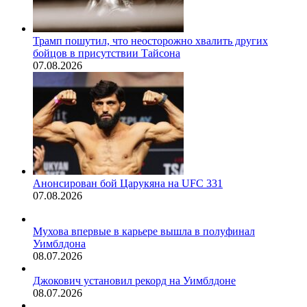
Трамп пошутил, что неосторожно хвалить других
бойцов в присутствии Тайсона
07.08.2026
Анонсирован бой Царукяна на UFC 331
07.08.2026
Мухова впервые в карьере вышла в полуфинал
Уимблдона
08.07.2026
Джокович установил рекорд на Уимблдоне
08.07.2026