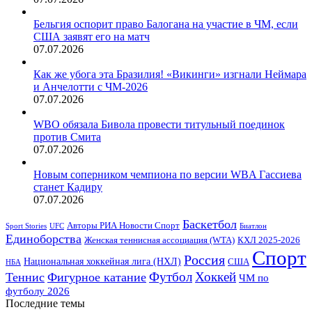
Бельгия оспорит право Балогана на участие в ЧМ, если
США заявят его на матч
07.07.2026
Как же убога эта Бразилия! «Викинги» изгнали Неймара
и Анчелотти с ЧМ-2026
07.07.2026
WBO обязала Бивола провести титульный поединок
против Смита
07.07.2026
Новым соперником чемпиона по версии WBA Гассиева
станет Кадиру
07.07.2026
Баскетбол
Авторы РИА Новости Спорт
Sport Stories
UFC
Биатлон
Единоборства
Женская теннисная ассоциация (WTA)
КХЛ 2025-2026
Спорт
Россия
Национальная хоккейная лига (НХЛ)
США
НБА
Футбол
Хоккей
Теннис
Фигурное катание
ЧМ по
футболу 2026
Последние темы