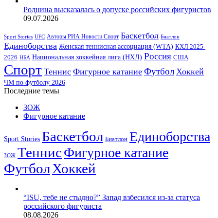
Роднина высказалась о допуске российских фигуристов
09.07.2026
Баскетбол
Авторы РИА Новости Спорт
Sport Stories
UFC
Биатлон
Единоборства
Женская теннисная ассоциация (WTA)
КХЛ 2025-
Россия
2026
Национальная хоккейная лига (НХЛ)
США
НБА
Спорт
Футбол
Теннис
Фигурное катание
Хоккей
ЧМ по футболу 2026
Последние темы
ЗОЖ
Фигурное катание
Баскетбол
Единоборства
Sport Stories
Биатлон
Теннис
Фигурное катание
ЗОЖ
Футбол
Хоккей
“ISU, тебе не стыдно?” Запад взбесился из-за статуса
российского фигуриста
08.08.2026