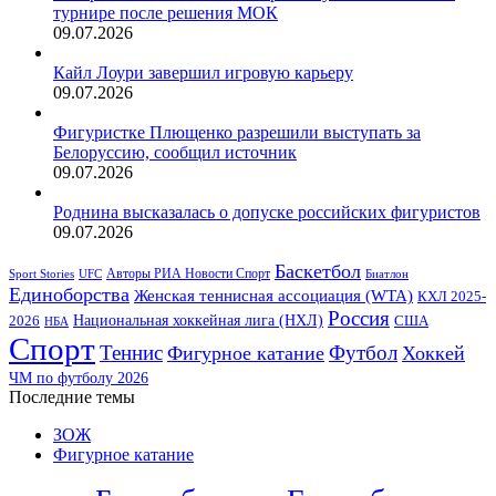
турнире после решения МОК
09.07.2026
Кайл Лоури завершил игровую карьеру
09.07.2026
Фигуристке Плющенко разрешили выступать за
Белоруссию, сообщил источник
09.07.2026
Роднина высказалась о допуске российских фигуристов
09.07.2026
Баскетбол
Авторы РИА Новости Спорт
Sport Stories
UFC
Биатлон
Единоборства
Женская теннисная ассоциация (WTA)
КХЛ 2025-
Россия
2026
Национальная хоккейная лига (НХЛ)
США
НБА
Спорт
Теннис
Футбол
Фигурное катание
Хоккей
ЧМ по футболу 2026
Последние темы
ЗОЖ
Фигурное катание