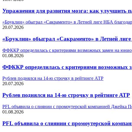
Упражнения для развития мозга: как улучшить п
«Бруклин» обыграл «Сакраменто» в Летней лиге НБА благодар
20.07.2026
«Бруклин» обыграл «Сакраменто» в Летней лиге
ФФККР определилась с критериями возможных замен на юнио
01.08.2026
ФФККР определилась с критериями возможных з
Рублев поднялся на 14-ю строчку в рейтинге АТР
20.07.2026
Рублев поднялся на 14-ю строчку в рейтинге АТР
PFL объявила о слиянии с промоутерской компанией Джейка П
01.08.2026
PFL объявила о слиянии с промоутерской компа