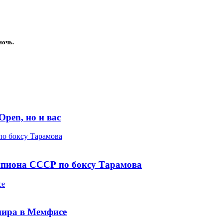
мочь.
Open, но и вас
по боксу Тарамова
емпиона СССР по боксу Тарамова
се
нира в Мемфисе