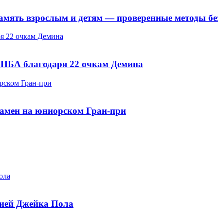
амять взрослым и детям — проверенные методы бе
я 22 очкам Демина
 НБА благодаря 22 очкам Демина
рском Гран-при
амен на юниорском Гран-при
ола
нией Джейка Пола