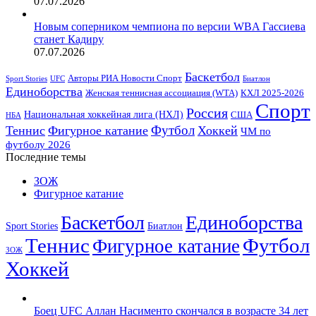
07.07.2026
Новым соперником чемпиона по версии WBA Гассиева
станет Кадиру
07.07.2026
Баскетбол
Авторы РИА Новости Спорт
Sport Stories
UFC
Биатлон
Единоборства
Женская теннисная ассоциация (WTA)
КХЛ 2025-2026
Спорт
Россия
Национальная хоккейная лига (НХЛ)
США
НБА
Футбол
Теннис
Фигурное катание
Хоккей
ЧМ по
футболу 2026
Последние темы
ЗОЖ
Фигурное катание
Баскетбол
Единоборства
Sport Stories
Биатлон
Теннис
Футбол
Фигурное катание
ЗОЖ
Хоккей
Боец UFC Аллан Насименто скончался в возрасте 34 лет