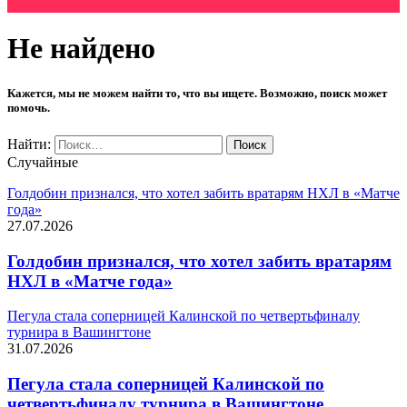
Не найдено
Кажется, мы не можем найти то, что вы ищете. Возможно, поиск может
помочь.
Найти:
Случайные
Голдобин признался, что хотел забить вратарям НХЛ в «Матче
года»
27.07.2026
Голдобин признался, что хотел забить вратарям
НХЛ в «Матче года»
Пегула стала соперницей Калинской по четвертьфиналу
турнира в Вашингтоне
31.07.2026
Пегула стала соперницей Калинской по
четвертьфиналу турнира в Вашингтоне