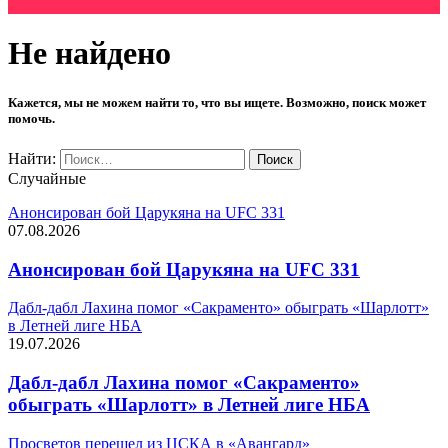
Не найдено
Кажется, мы не можем найти то, что вы ищете. Возможно, поиск может
помочь.
Найти:
Случайные
Анонсирован бой Царукяна на UFC 331
07.08.2026
Анонсирован бой Царукяна на UFC 331
Дабл-дабл Лахина помог «Сакраменто» обыграть «Шарлотт»
в Летней лиге НБА
19.07.2026
Дабл-дабл Лахина помог «Сакраменто»
обыграть «Шарлотт» в Летней лиге НБА
Просветов перешел из ЦСКА в «Авангард»