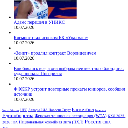
Адамс перешел в УНИКС
10.07.2026
Клемонс стал игроком БК «Уралмаш»
10.07.2026
«Зенит» продлил контракт Воронцевичем
10.07.2026
Влюблялись все, а она выбрала неизвестного блондина:
куда пропала Погорилая
10.07.2026
ФФККР устроит повторные прокаты юниоров, сообщил
источник
10.07.2026
Баскетбол
Авторы РИА Новости Спорт
Sport Stories
UFC
Биатлон
Единоборства
Женская теннисная ассоциация (WTA)
КХЛ 2025-
Россия
Национальная хоккейная лига (НХЛ)
2026
США
НБА