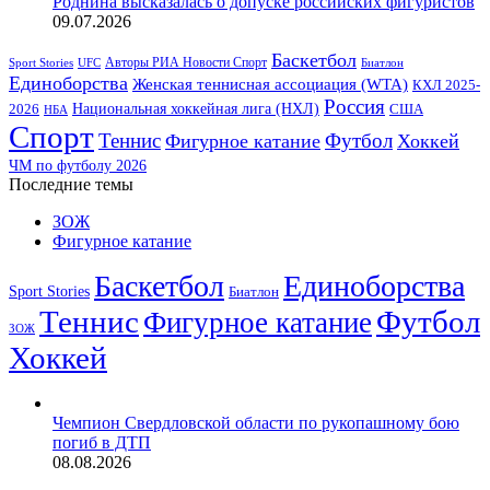
Роднина высказалась о допуске российских фигуристов
09.07.2026
Баскетбол
Авторы РИА Новости Спорт
Sport Stories
UFC
Биатлон
Единоборства
Женская теннисная ассоциация (WTA)
КХЛ 2025-
Россия
2026
Национальная хоккейная лига (НХЛ)
США
НБА
Спорт
Теннис
Футбол
Фигурное катание
Хоккей
ЧМ по футболу 2026
Последние темы
ЗОЖ
Фигурное катание
Баскетбол
Единоборства
Sport Stories
Биатлон
Теннис
Футбол
Фигурное катание
ЗОЖ
Хоккей
Чемпион Свердловской области по рукопашному бою
погиб в ДТП
08.08.2026